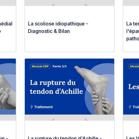
médial
La scoliose idiopathique -
La te
e
Diagnostic & Bilan
l'épa
patho
in -
La rupture du tendon d'Achille -
Les V