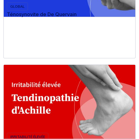
GLOBAL
Ténosynovite de De Quervain
IRRITABILITÉ ÉLEVÉE