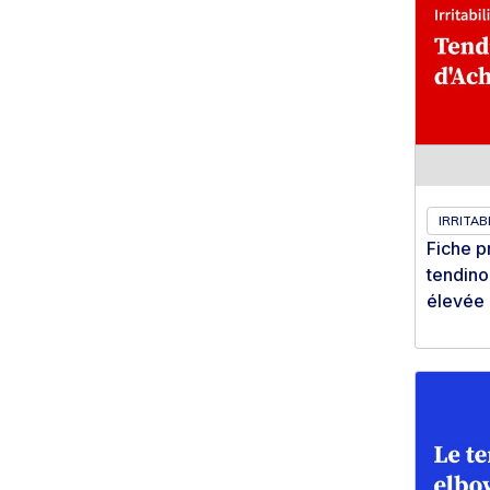
IRRITABI
Fiche p
tendinop
élevée