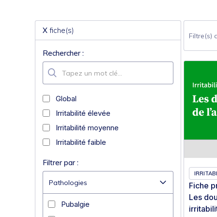
X
fiche(s)
Filtre(s) a
Rechercher :
Global
Irritabilité élevée
Irritabilité moyenne
Irritabilité faible
Filtrer par :
IRRITABI
Pathologies
Fiche p
Les dou
Pubalgie
irritabil