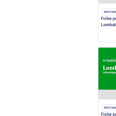
IRRITAB
Fiche p
Lombalg
IRRITABI
Fiche p