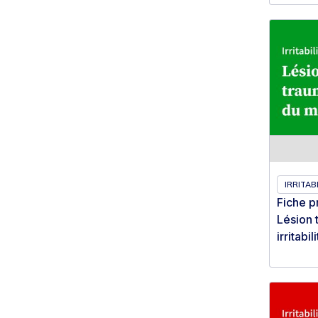
IRRITABI
Fiche p
Lésion 
irritabil