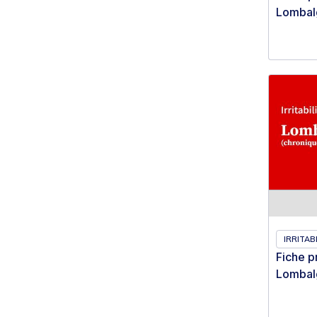
Lombalgi
IRRITABI
Fiche p
Lombalgi