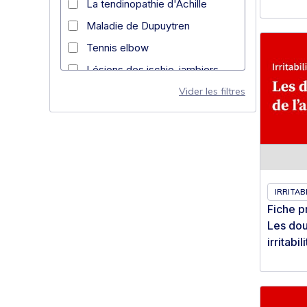
La tendinopathie d'Achille
Maladie de Dupuytren
Tennis elbow
Lésions des ischio-jambiers
Entorse de cheville
Vider les filtres
Instabilité d'épaule
Lombalgie
Lésion traumatique du
ménisque
Douleurs fémoro-patellaires
IRRITABI
Fiche p
Ténosynovite de De Quervain
Les dou
irritabi