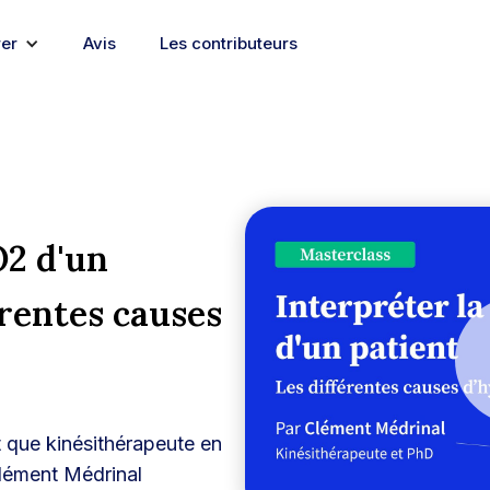
rer
Avis
Les contributeurs
O2 d'un
érentes causes
t que kinésithérapeute en
Clément Médrinal